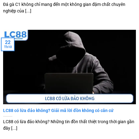
Đá gà C1 không chỉ mang đến một không gian đậm chất chuyên
nghiệp của [...]
Thông tin được cập nhật tức thì, chính xác tại LC88
22
Cập nhật tức thì các thông báo, thay đổi hoặc chương trình
Th10
mới liên quan đến nền tảng cá cược.
Chia sẻ các bài viết về kiến thức, mẹo chơi, xu hướng mới
trong lĩnh vực iGaming.
Tăng tính minh bạch, giúp hội viên nắm rõ hoạt động của
hệ thống, tuân thủ các điều khoản sử dụng, góp phần xây
dựng môi trường cá cược an toàn, bền vững.
Gắn kết cộng đồng người chơi, tăng tính tương tác giữa
LC88 có lừa đảo không? Giải mã lời đồn không có căn cứ
nhà cái với hội viên.
LC88 có lừa đảo không? Những tin đồn thất thiệt trong thời gian gần
đây [...]
Tin tức LC88 mang đến cho hội viên thông tin