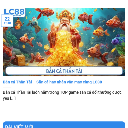
gì?
Đến với chuyên mục
tin tức
tại nhà cái, bạn sẽ được cập
nhật rất nhiều thông tin hữu ích, có giá trị. Bao gồm:
22
Th10
Những thông báo chính thức về sản phẩm, dịch vụ nhà cái
LC88
Hội viên sẽ luôn được cung cấp các thông tin quan trọng
như:
Bắn cá Thần Tài – Săn cá hay nhận vận may cùng LC88
Bắn cá Thần Tài luôn nằm trong TOP game săn cá đổi thưởng được
yêu [...]
BÀI VIẾT MỚI