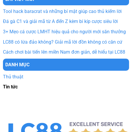
Tin tức khuyến mãi được cung cấp minh bạch
Tool hack baracrat và những bí mật giúp cao thủ kiếm lời
Đá gà C1 và giải mã từ A đến Z kèm bí kíp cược siêu lời
Hạng
3+ Mẹo cá cược LMHT hiệu quả cho người mới săn thưởng
mục
Nội dung chính
Mục đích
thông
LC88 có lừa đảo không? Giải mã lời đồn không có căn cứ
báo
Cách chơi bài tiến lên miền Nam đơn giản, dễ hiểu tại LC88
Điều
Những dữ liệu được
khoản,
công khai minh bạch,
chính
Thay đổi chính sách điều khoản
cụ thể để người chơi
DANH MỤC
sách,
điều kiện, cập nhật phiên bản
chủ động nắm bắt,
thông
mới, bảo trì hệ thống,…
không làm ảnh
Thủ thuật
tin hệ
hưởng đến quá trình
thống
cá cược tại nền tảng.
Tin tức
Đảm bảo tính công,
minh bạch, tạo điều
Cập
kiện cho mọi thành
nhật
Mọi thông tin về chương trình ưu
viên đều được hưởng
khuyến
đãi, sự kiện tặng thưởng đặc biệt
những đặc quyền tốt
mãi, ưu
được công bố trên trang tin tức.
nhất.
đãi độc
Mỗi khuyến mãi đều nêu rõ về
Người chơi hiểu rõ
quyền
điều kiện tham gia, cơ chế