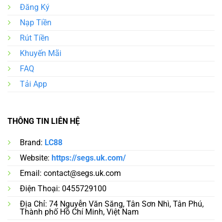
nội dung còn có thêm hình ảnh, video hướng dẫn chi tiết.
Đăng Ký
Từ đó, giúp người chơi dễ dàng nắm bắt, có thể thực hiện
Nạp Tiền
các thao tác thành công ngay lần đầu.
Rút Tiền
Khuyến Mãi
FAQ
Tải App
THÔNG TIN LIÊN HỆ
Brand:
LC88
Website:
https://segs.uk.com/
Các bài viết hữu ích về mẹo, kinh nghiệm cá cược
Email:
contact@segs.uk.com
Điện Thoại: 0455729100
Tin tức ngành và xu hướng thị trường iGaming
Địa Chỉ:
74 Nguyễn Văn Săng, Tân Sơn Nhì, Tân Phú,
Thành phố Hồ Chí Minh, Việt Nam
Nền tảng còn thường xuyên cập nhật nhiều thông tin về