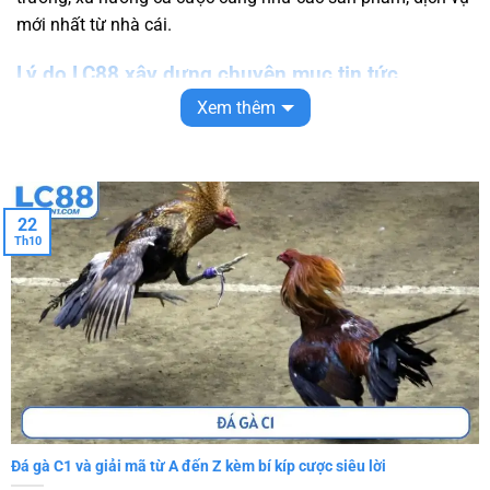
mới nhất từ nhà cái.
Lý do LC88 xây dựng chuyên mục tin tức
Xem thêm
Chuyên mục
tin tức
được hình thành với mục tiêu cập nhật
thông tin, kết nối cộng đồng. Chúng tôi hiểu rằng, một nền
tảng cá cược trực tuyến muốn phát triển lâu dài cần mang
lại giá trị cho người chơi. Ngoài những sản phẩm, dịch vụ
do nhà cái cung cấp cũng cần có thêm những nguồn thông
22
Th10
tin đáng tin cậy, chính thống cho người dùng. Mục đích là
để:
Đá gà C1 và giải mã từ A đến Z kèm bí kíp cược siêu lời