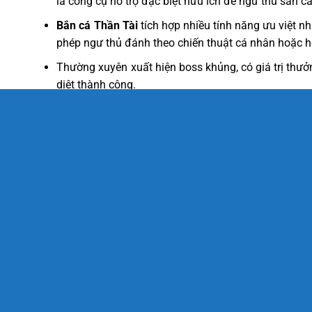
là công cụ hỗ trợ đặc biệt hữu ích để ngư thủ săn c
Bắn cá Thần Tài
tích hợp nhiều tính năng ưu việt n
phép ngư thủ đánh theo chiến thuật cá nhân hoặc 
Thường xuyên xuất hiện boss khủng, có giá trị thưở
diệt thành công.
Hướng dẫn luật chơi bắn cá Thần
Trước khi bắt đầu hành trình chinh phục thế giới đại d
số thưởng và các tính năng đặc biệt trong game.
Luật cơ bản của game săn cá Thần Tài
Trò chơi có luật lệ khá đơn giản, bạn chỉ cần sử dụng
viên ban bay ra sẽ tiêu tốn một lượng xu nhất định, k