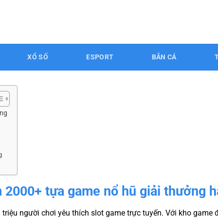
XỔ SỐ
ESPORT
BẮN CÁ
ồng
g
m 2000+ tựa game nổ hũ giải thưởng h
riệu người chơi yêu thích slot game trực tuyến. Với kho game 