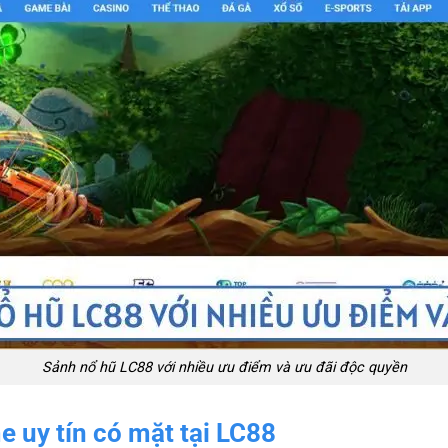
Sảnh nổ hũ LC88 với nhiều ưu điểm và ưu đãi độc quyền
 uy tín có mặt tại LC88