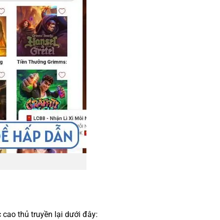
cao thủ truyền lại dưới đây: