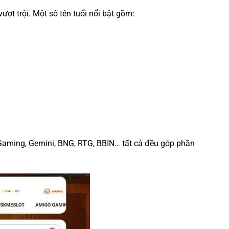
ợt trội. Một số tên tuổi nổi bật gồm:
 Gaming, Gemini, BNG, RTG, BBIN… tất cả đều góp phần