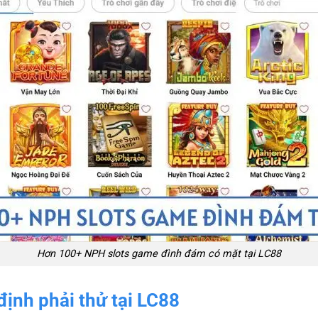
Hơn 100+ NPH slots game đình đám có mặt tại LC88
ịnh phải thử tại LC88