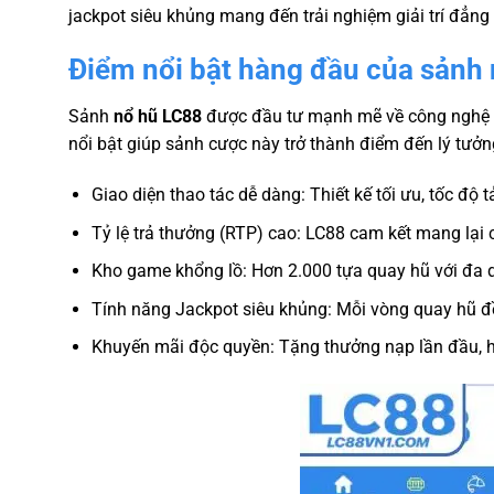
jackpot siêu khủng mang đến trải nghiệm giải trí đẳng 
Điểm nổi bật hàng đầu của sảnh 
Sảnh
nổ hũ LC88
được đầu tư mạnh mẽ về công nghệ và
nổi bật giúp sảnh cược này trở thành điểm đến lý tưởn
Giao diện thao tác dễ dàng: Thiết kế tối ưu, tốc độ 
Tỷ lệ trả thưởng (RTP) cao: LC88 cam kết mang lại 
Kho game khổng lồ: Hơn 2.000 tựa quay hũ với đa d
Tính năng Jackpot siêu khủng: Mỗi vòng quay hũ đề
Khuyến mãi độc quyền: Tặng thưởng nạp lần đầu, ho