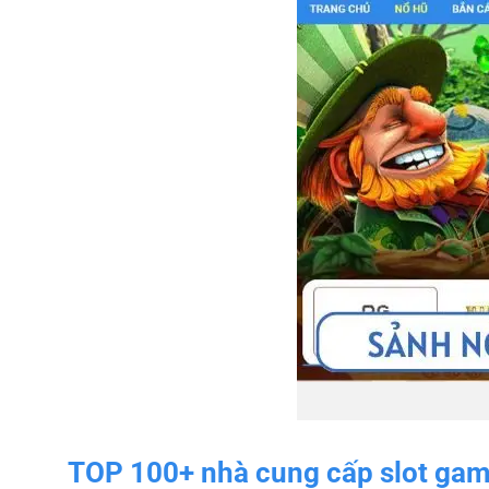
TOP 100+ nhà cung cấp slot game