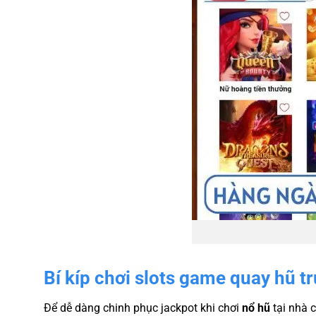
Bí kíp chơi slots game quay hũ 
Để dễ dàng chinh phục jackpot khi chơi
nổ hũ
tại nhà c