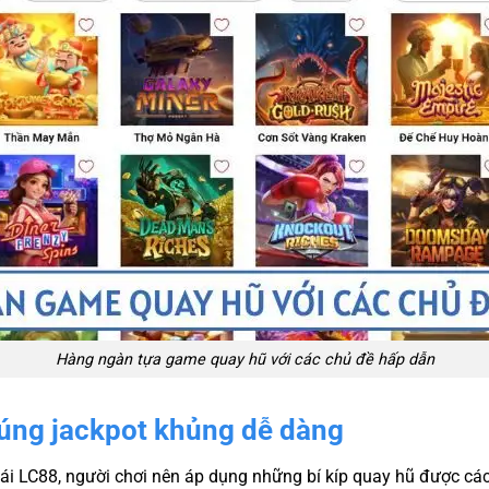
Hàng ngàn tựa game quay hũ với các chủ đề hấp dẫn
trúng jackpot khủng dễ dàng
ái LC88, người chơi nên áp dụng những bí kíp quay hũ được các 