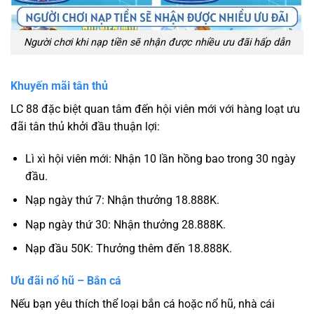
Người chơi khi nạp tiền sẽ nhận được nhiều ưu đãi hấp dẫn
Khuyến mãi tân thủ
LC 88 đặc biệt quan tâm đến hội viên mới với hàng loạt ưu
đãi tân thủ khởi đầu thuận lợi:
Lì xì hội viên mới: Nhận 10 lần hồng bao trong 30 ngày
đầu.
Nạp ngày thứ 7: Nhận thưởng 18.888K.
Nạp ngày thứ 30: Nhận thưởng 28.888K.
Nạp đầu 50K: Thưởng thêm đến 18.888K.
Ưu đãi nổ hũ – Bắn cá
Nếu bạn yêu thích thể loại bắn cá hoặc nổ hũ, nhà cái