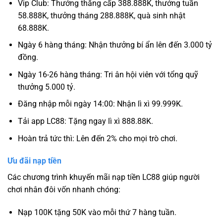
Vip Club: Thưởng thăng cấp 388.888K, thưởng tuần
58.888K, thưởng tháng 288.888K, quà sinh nhật
68.888K.
Ngày 6 hàng tháng: Nhận thưởng bí ẩn lên đến 3.000 tỷ
đồng.
Ngày 16-26 hàng tháng: Tri ân hội viên với tổng quỹ
thưởng 5.000 tỷ.
Đăng nhập mỗi ngày 14:00: Nhận lì xì 99.999K.
Tải app LC88: Tặng ngay lì xì 888.88K.
Hoàn trả tức thì: Lên đến 2% cho mọi trò chơi.
Ưu đãi nạp tiền
Các chương trình khuyến mãi nạp tiền LC88 giúp người
chơi nhân đôi vốn nhanh chóng:
Nạp 100K tặng 50K vào mỗi thứ 7 hàng tuần.