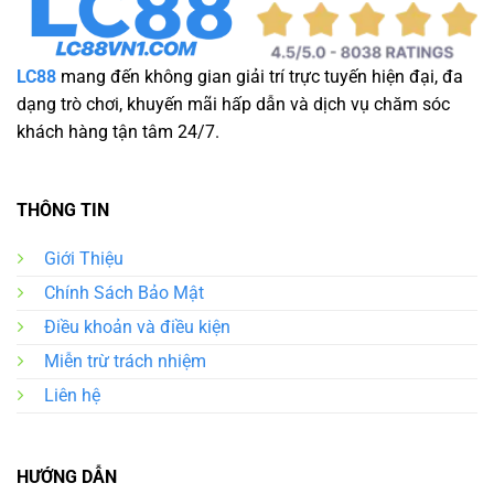
LC88
mang đến không gian giải trí trực tuyến hiện đại, đa
dạng trò chơi, khuyến mãi hấp dẫn và dịch vụ chăm sóc
khách hàng tận tâm 24/7.
THÔNG TIN
Giới Thiệu
Chính Sách Bảo Mật
Điều khoản và điều kiện
Miễn trừ trách nhiệm
Liên hệ
HƯỚNG DẪN