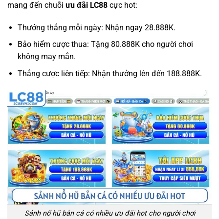
mang đến chuỗi
ưu đãi LC88
cực hot:
Thưởng thắng mỗi ngày: Nhận ngay 28.888K.
Bảo hiểm cược thua: Tặng 80.888K cho người chơi
không may mắn.
Thắng cược liên tiếp: Nhận thưởng lên đến 188.888K.
Sảnh nổ hũ bắn cá có nhiều ưu đãi hot cho người chơi