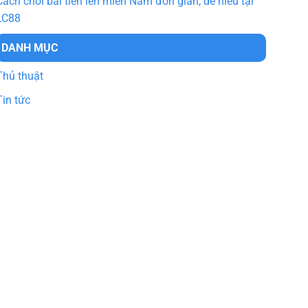
Cách chơi bài tiến lên miền Nam đơn giản, dễ hiểu tại
LC88
DANH MỤC
Thủ thuật
Tin tức