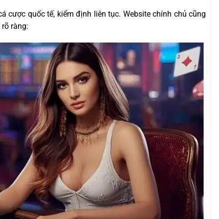
á cược quốc tế, kiểm định liên tục. Website chính chủ cũng
rõ ràng: