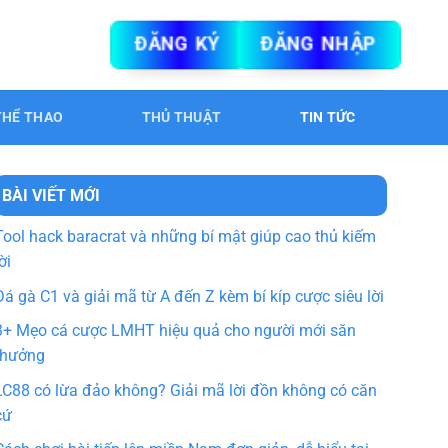
ĐĂNG KÝ
ĐĂNG NHẬP
THỂ THAO
THỦ THUẬT
TIN TỨC
BÀI VIẾT MỚI
Tool hack baracrat và những bí mật giúp cao thủ kiếm
ời
Đá gà C1 và giải mã từ A đến Z kèm bí kíp cược siêu lời
3+ Mẹo cá cược LMHT hiệu quả cho người mới săn
thưởng
LC88 có lừa đảo không? Giải mã lời đồn không có căn
cứ