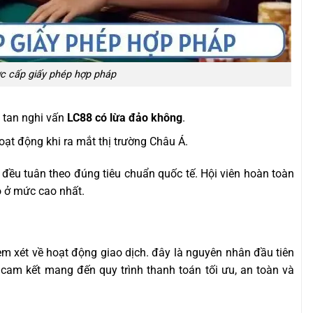
ược cấp giấy phép hợp pháp
 tan nghi vấn
LC88 có lừa đảo không
.
t động khi ra mắt thị trường Châu Á.
i đều tuân theo đúng tiêu chuẩn quốc tế. Hội viên hoàn toàn
o ở mức cao nhất.
m xét về hoạt động giao dịch. đây là nguyên nhân đầu tiên
i cam kết mang đến quy trình thanh toán tối ưu, an toàn và