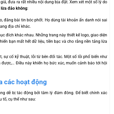
giả, đưa ra rất nhiều nội dung bịa đặt. Xem xét một số lý do
 lừa đảo không
:
 đăng bài tin bóc phốt. Họ dùng tài khoản ẩn danh nói sai
sang địa chỉ khác.
c đích khác nhau. Những trang này thiết kế logo, giao diện
hiến bạn mất hết dữ liệu, tiền bạc và cho rằng nền tảng lừa
sự cố kỹ thuật, lỗi từ bên đối tác. Một số lỗi phổ biến như
ận được,… Điều này khiến họ bức xúc, muốn cảnh báo tới hội
a các hoạt động
dùng dễ bị tác động bởi tâm lý đám đông. Để biết chính xác
u tố, cụ thể như sau: