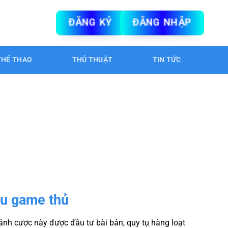
ĐĂNG KÝ
ĐĂNG NHẬP
THỂ THAO
THỦ THUẬT
TIN TỨC
ệu game thủ
sảnh cược này được đầu tư bài bản, quy tụ hàng loạt