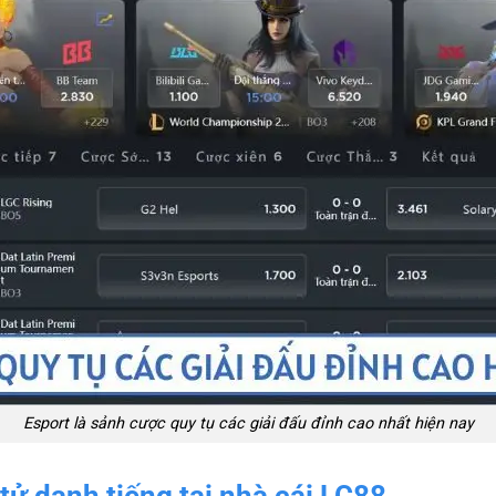
Esport là sảnh cược quy tụ các giải đấu đỉnh cao nhất hiện nay