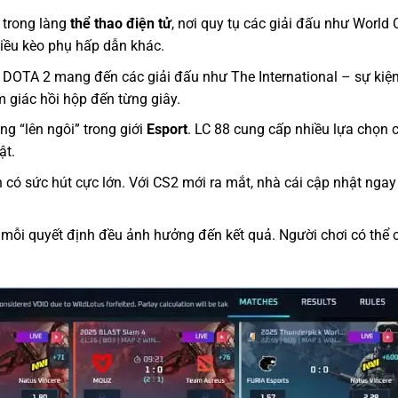
 trong làng
thể thao điện tử
, nơi quy tụ các giải đấu như Worl
hiều kèo phụ hấp dẫn khác.
OTA 2 mang đến các giải đấu như The International – sự kiện 
m giác hồi hộp đến từng giây.
ng “lên ngôi” trong giới
Esport
. LC 88 cung cấp nhiều lựa chọn 
ật.
ó sức hút cực lớn. Với CS2 mới ra mắt, nhà cái cập nhật ngay 
ỗi quyết định đều ảnh hưởng đến kết quả. Người chơi có thể cượ