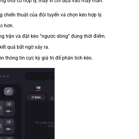
ụng thời cơ hợp lý, thay vì chỉ dựa vào may mắn.
 chiến thuật của đội tuyển và chọn kèo hợp lý.
ác hơn.
ong trận và đặt kèo “ngược dòng” đúng thời điểm.
kết quả bất ngờ xảy ra.
n thông tin cực kỳ giá trị để phân tích kèo.