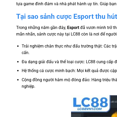
tựa game đình đám và nhà phát hành uy tín. Giúp bạn 
Tại sao sảnh cược Esport thu hú
Trong những năm gần đây,
Esport
đã vươn mình trở th
mãn nhãn, sảnh cược này tại LC88 còn là nơi để người
Trải nghiệm chân thực như đấu trường thật: Các trậ
cấn.
Đa dạng giải đấu và thể loại cược: LC88 cung cấp đ
Hệ thống cá cược minh bạch: Mọi kết quả được cập n
Cộng đồng người hâm mộ đông đảo: Hàng triệu thàn
nghiệp.