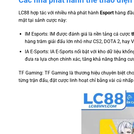
Các nhà phát hành thể thao điện 
LC88 hợp tác với nhiều nhà phát hành
Esport
hàng đầu 
mặt tại sảnh cược này:
IM Esports: IM được đánh giá là nền tảng cá cược
t
hàng trăm giải đấu lớn nhỏ như CS2, DOTA 2, hay Val
IA E-Sports: IA E-Sports nổi bật với kho dữ liệu khổ
đưa ra lựa chọn chính xác, tăng khả năng thắng cư
TF Gaming: TF Gaming là thương hiệu chuyên biệt ch
từng trận đấu, đặt cược linh hoạt chỉ bằng vài cú nhấp