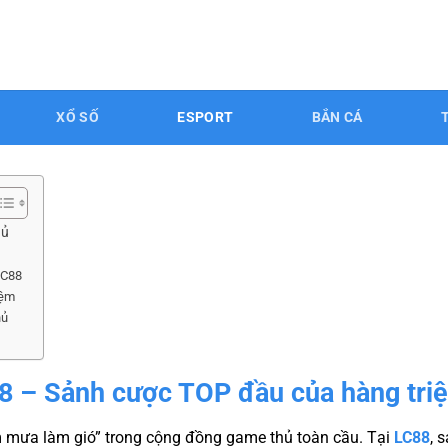
XỔ SỐ
ESPORT
BẮN CÁ
hủ
LC88
iệm
hủ
8 – Sảnh cược TOP đầu của hàng tri
àm mưa làm gió” trong cộng đồng game thủ toàn cầu. Tại
LC88
, 