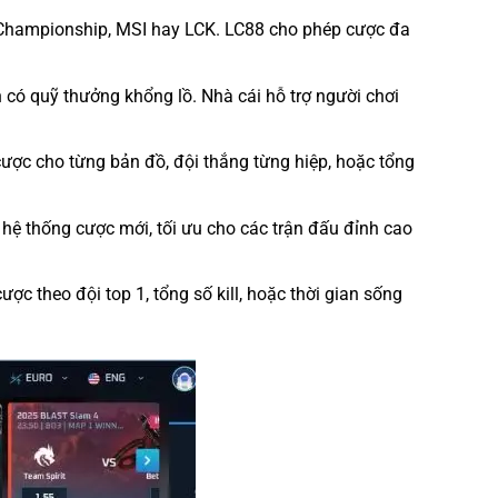
d Championship, MSI hay LCK. LC88 cho phép cược đa
có quỹ thưởng khổng lồ. Nhà cái hỗ trợ người chơi
cược cho từng bản đồ, đội thắng từng hiệp, hoặc tổng
hệ thống cược mới, tối ưu cho các trận đấu đỉnh cao
c theo đội top 1, tổng số kill, hoặc thời gian sống