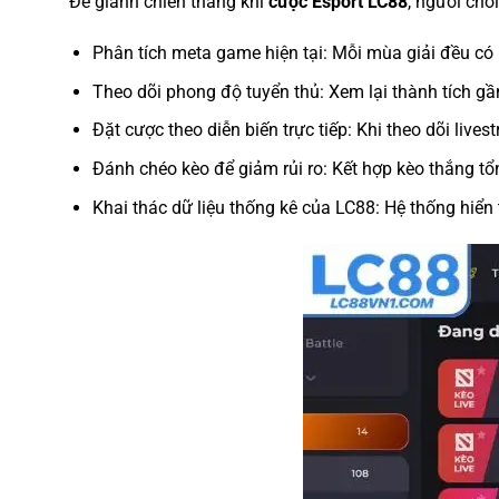
Để giành chiến thắng khi
cược Esport LC88
, người chơ
Phân tích meta game hiện tại: Mỗi mùa giải đều có 
Theo dõi phong độ tuyển thủ: Xem lại thành tích gần
Đặt cược theo diễn biến trực tiếp: Khi theo dõi li
Đánh chéo kèo để giảm rủi ro: Kết hợp kèo thắng tổ
Khai thác dữ liệu thống kê của LC88: Hệ thống hiển th