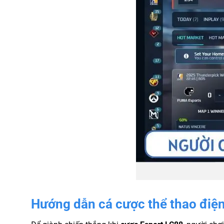
Hướng dẫn cá cược thể thao điện